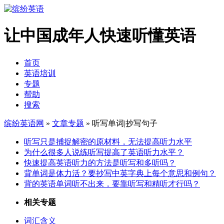
让中国成年人快速听懂英语
首页
英语培训
专题
帮助
搜索
缤纷英语网
»
文章专题
» 听写单词|抄写句子
听写只是捕捉解密的原材料，无法提高听力水平
为什么很多人说练听写提高了英语听力水平？
快速提高英语听力的方法是听写和多听吗？
背单词是体力活？要抄写中英字典上每个意思和例句？
背的英语单词听不出来，要靠听写和精听才行吗？
相关专题
词汇含义