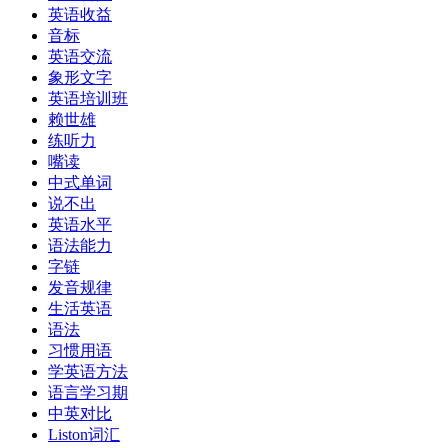
英语收益
音标
英语交流
象形文字
英语培训班
赖世雄
练听力
嘴读
中式单词
说不出
英语水平
语法能力
字链
发音规律
生活英语
语法
习惯用语
学英语方法
语言学习期
中英对比
Liston词汇