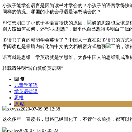
小孩子能学会语言是因为读书才学会的？小孩子的语言学得快速
同样的情况。哪国的小孩会母语是读书读会的？
即使想明白了小孩子学语言很快的原因，
确的思路也应该是
别人该如何如何，还“你去想想”，似乎他自己想得多明白了似
多读书了真的就能学会英语了？中国人一直在以多读书的方式
字阅读也是靠脑内转化为中文的文档解密方式勉强
工的，读
语言就是思维，学英语就是学思维。太多中国人的思维乱成浆
转载请注明“转自缤纷英语网”
回 复
儿童学英语
学英语错误
思维
原 帖
xxyyzz
2020-07-09 05:12:38
这么多年一直读书，思路已经固化了，不管什么前提，都可以
evalee
2020-07-13 07:05:22