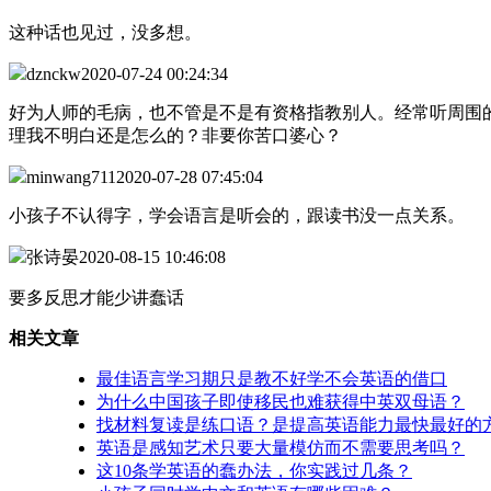
这种话也见过，没多想。
dznckw
2020-07-24 00:24:34
好为人师的毛病，也不管是不是有资格指教别人。经常听周围
理我不明白还是怎么的？非要你苦口婆心？
minwang711
2020-07-28 07:45:04
小孩子不认得字，学会语言是听会的，跟读书没一点关系。
张诗晏
2020-08-15 10:46:08
要多反思才能少讲蠢话
相关文章
最佳语言学习期只是教不好学不会英语的借口
为什么中国孩子即使移民也难获得中英双母语？
找材料复读是练口语？是提高英语能力最快最好的
英语是感知艺术只要大量模仿而不需要思考吗？
这10条学英语的蠢办法，你实践过几条？